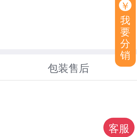
￥
我
要
分
销
包装售后
客服