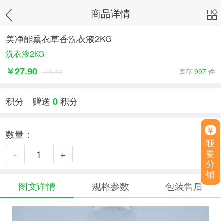
商品详情
美净能熏衣草香洗衣液2KG
洗衣液2KG
￥
27.90
库存
997
件
￥
0.00
积分 赠送
0
积分
￥
数量：
我
要
-
+
分
销
图文详情
规格参数
包装售后